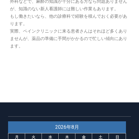
外科などで、麻酔の知識が十分にある方なら問題ありません
が、知識のない新人看護師には難しい作業もあります。
もし働きたいなら、他の診療科で経験を積んでおく必要があ
ります。
実際、ペインクリニックに来る患者さんはそれほど多くあり
ませんが、薬品の準備に手間がかかるので忙しい傾向にあり
ます。
2026年8月
月
火
水
木
金
土
日